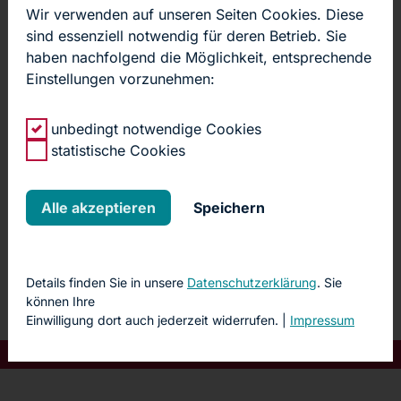
Wir verwenden auf unseren Seiten Cookies. Diese
sind essenziell notwendig für deren Betrieb. Sie
haben nachfolgend die Möglichkeit, entsprechende
Einstellungen vorzunehmen:
Professor Dr. med. habil.
Florian Seseke
unbedingt notwendige Cookies
statistische Cookies
Chefarzt
0345 559-1651
Alle akzeptieren
Speichern
0345 559-1652
E-Mail schreiben
Details finden Sie in unsere
Datenschutzerklärung
. Sie
können Ihre
Einwilligung dort auch jederzeit widerrufen. |
Impressum