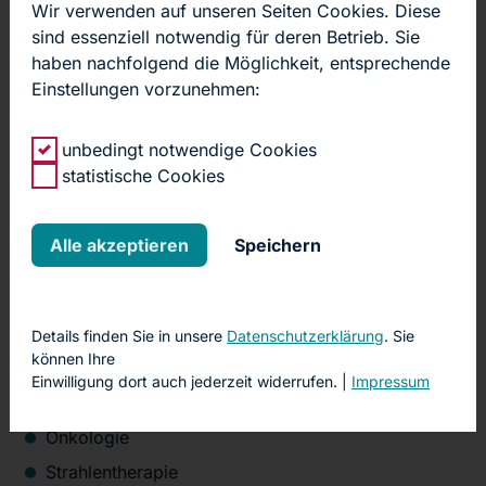
Wir verwenden auf unseren Seiten Cookies. Diese
sind essenziell notwendig für deren Betrieb. Sie
haben nachfolgend die Möglichkeit, entsprechende
Interdisziplinäre Tumorkonferenz
Einstellungen vorzunehmen:
unbedingt notwendige Cookies
Die interdisziplinäre Tumorkonferenz findet einmal
statistische Cookies
wöchentlich immer
mittwochs um 8 Uhr
im EDV-
Schulungsraum des Krankenhauses Martha-Maria Halle-
Dölau statt. Verschiedene Kooperationspartner sind
Alle akzeptieren
Speichern
zusätzlich über eine Videokonferenz zugeschaltet.
Das Kernteam besteht aus Vertretern der folgenden
Einrichtungen:
Details finden Sie in unsere
Datenschutzerklärung
. Sie
können Ihre
Viszeralchirurgie
Einwilligung dort auch jederzeit widerrufen. |
Impressum
Gastroenterologie
Onkologie
Strahlentherapie