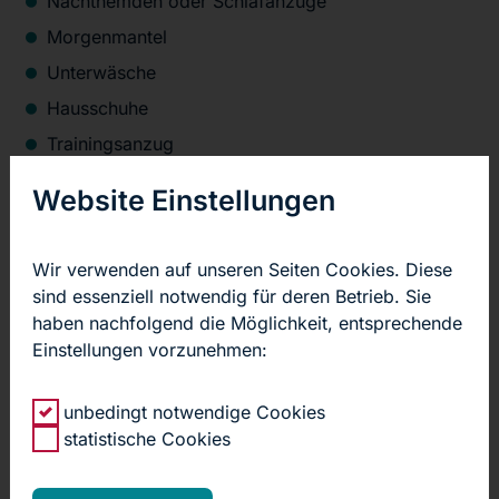
Nachthemden oder Schlafanzüge
Morgenmantel
Unterwäsche
Hausschuhe
Trainingsanzug
Brille
Website Einstellungen
Hörgerät
Gehstock
Wir verwenden auf unseren Seiten Cookies. Diese
angepasste Stützstrümpfe
sind essenziell notwendig für deren Betrieb. Sie
Lesestoff
haben nachfolgend die Möglichkeit, entsprechende
Einstellungen vorzunehmen:
Schreibutensilien
Eventuell Kopfhörer mit dem üblichen
unbedingt notwendige Cookies
Klinkenstecker (zum Beispiel vom Transistorradio)
statistische Cookies
für unsere Rundfunk- und Fernsehanlage
Wenn vorhanden: Vorsorgevollmacht,