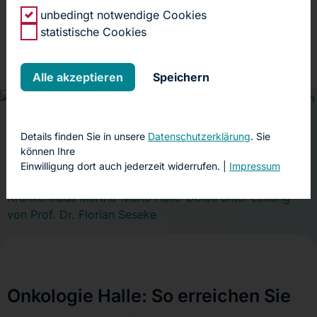
unbedingt notwendige Cookies
Unsere Kooperationspartner
statistische Cookies
Alle akzeptieren
Speichern
Kontakt, Anfahrt und
Details finden Sie in unsere
Datenschutzerklärung
. Sie
Ansprechpartner
können Ihre
Einwilligung dort auch jederzeit widerrufen. |
Impressum
So erreichen Sie das onkologische Zentrum am
Krankenhaus Martha-Maria Halle-Dölau unter Leitung
von Prof. Dr. Florian Seseke
Onkologie Halle: So erreichen Sie