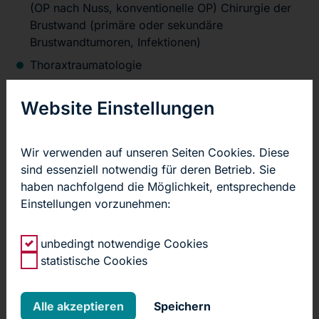
(OP nach Nuss, konventionelle OP) Chirurgie der
Brustwand (primäre oder sekundäre
Brustwandtumoren, Infektionen)
Thoraxtraumatologie
Lungenriss (Pneumothorax)
Website Einstellungen
Operationen bei fortgeschrittenem
Lungenemphysem (Lungen-
Volumenreduktionsplastik) innerhalb eines
Wir verwenden auf unseren Seiten Cookies. Diese
interdisziplinären Behandlungskonzeptes
sind essenziell notwendig für deren Betrieb. Sie
Operationen von Mediastinaltumoren / Thymektomie
haben nachfolgend die Möglichkeit, entsprechende
Einstellungen vorzunehmen:
Roboter-assistierte Thoraxchirurgie (DaVinci)
Sympathektomie bei Hyperhidrosis (vermehrtes
unbedingt notwendige Cookies
Schwitzen an Kopf, Händen und Armen) Chirurgie
statistische Cookies
des Zwerchfells
direkt zum Behandlungsangebot
Alle akzeptieren
Speichern