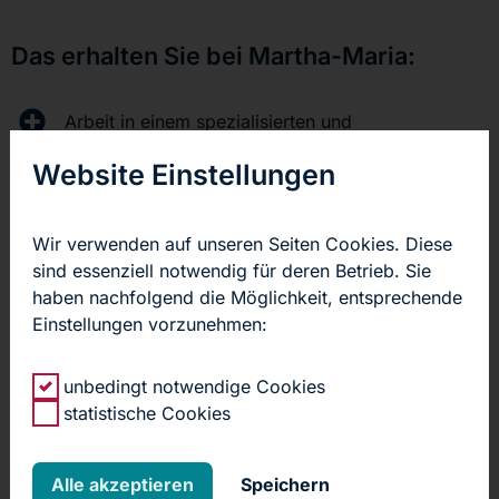
Das erhalten Sie bei Martha-Maria:
Arbeit in einem spezialisierten und
hochmotivierten interprofessionellen Team
Website Einstellungen
strukturierte Einarbeitung anhand eines
bereichsspezifischen Einarbeitungskonzeptes
Wir verwenden auf unseren Seiten Cookies. Diese
sind essenziell notwendig für deren Betrieb. Sie
langfristige Dienst- und Urlaubsplanung
haben nachfolgend die Möglichkeit, entsprechende
Einstellungen vorzunehmen:
elektronische Dienstplan- und Zeiterfassung
unbedingt notwendige Cookies
unbefristeten Arbeitsvertrag in Voll- oder Teilzeit
statistische Cookies
bis zu 5 Schichturlaubstage- entsprechend des
zugrundeliegenden Schichtmodells (31 Tage
Alle akzeptieren
Speichern
Grundurlaub)