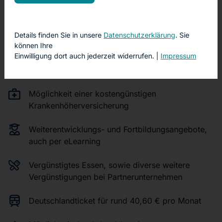
Attraktives Gehalt gemäß dem AVR-EmK,
vergleichbar zum Tarifvertrag öffentlicher Dienst
Details finden Sie in unsere
Datenschutzerklärung
. Sie
können Ihre
Einwilligung dort auch jederzeit widerrufen. |
Impressum
Betriebliche Altersversorgung (5,35 %
Arbeitgeberleistung)
Möglichkeit einer kostengünstigen
Krankenhöherversicherung
Weiterentwicklungs- und Fortbildungsangebote,
auch per eLearning
Vergünstigtes Essen, sowie diverse weitere
Vergünstigungen bei Partnerunternehmen
Deutschlandticket für rund 40,60 € pro Monat